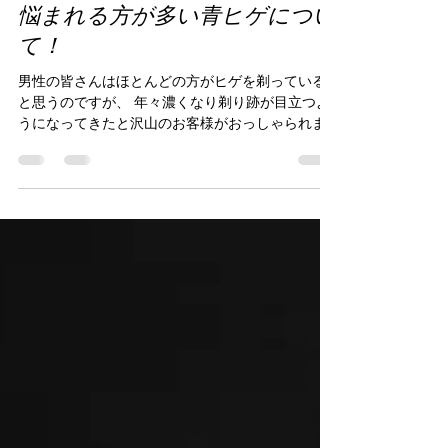
atriumhommeebisu
2025年4月9日
読了時間: 2分
悩まれる方が多い青ヒゲについ
て！
男性の皆さんはほとんどの方がヒゲを剃っている
と思うのですが、 年々濃くなり剃り跡が目立つよ
うになってきたと沢山のお客様がおっしゃられま
す！！ きれいにしようと毎日剃る行為がお肌を傷
つけ、 色素沈着 として残ってしまいます。 これが
皆さまの気になる 青ヒゲ...