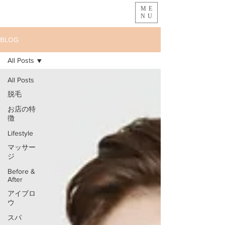
ME
NU
BLOG
All Posts
All Posts
脱毛
お店の特
徴
Lifestyle
マッサー
ジ
Before &
After
アイブロ
ウ
スパ