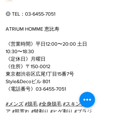
🟡 TEL：
03-6455-7051
ATRIUM HOMME 恵比寿
《営業時間》平日12:00〜20:00 土日
10:30〜18:30
《定休日》月曜日
《住所》〒150-0012
東京都渋谷区広尾1丁目15番7号 
Style&Decoビル 801
《電話番号》
03-6455-7051
#メンズ
#脱毛
#全身脱毛
#スキンケ
ア
#肌荒れ
#髭剃り
#ヒゲ剃り
#ブラジ
リアンワックス
#ヒゲ脱毛
#全身脱毛
#
メンズ脱毛
#ムレ
#恵比寿脱毛
#恵比寿
メンズ脱毛
#美眉
#眉毛ワックス
#アイ