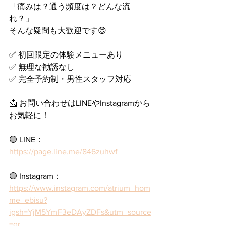
「痛みは？通う頻度は？どんな流
れ？」
そんな疑問も大歓迎です😊
✅ 初回限定の体験メニューあり
✅ 無理な勧誘なし
✅ 完全予約制・男性スタッフ対応
📩 お問い合わせはLINEやInstagramから
お気軽に！
🟢 LINE： 
https://page.line.me/846zuhwf
🟣 Instagram： 
https://www.instagram.com/atrium_hom
me_ebisu?
igsh=YjM5YmF3eDAyZDFs&utm_source
=qr