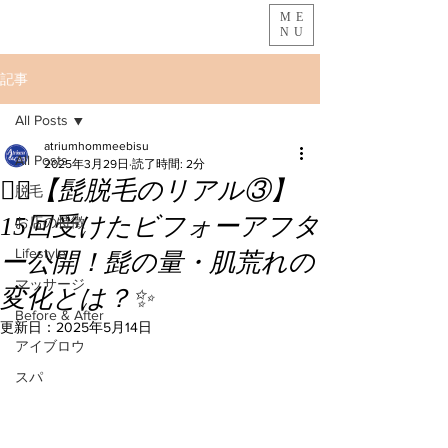
ME
NU
記事
All Posts
atriumhommeebisu
All Posts
2025年3月29日
読了時間: 2分
🧔‍♂️【髭脱毛のリアル③】
脱毛
15回受けたビフォーアフタ
お店の特徴
Lifestyle
ー公開！髭の量・肌荒れの
マッサージ
変化とは？✨
Before & After
更新日：
2025年5月14日
アイブロウ
スパ