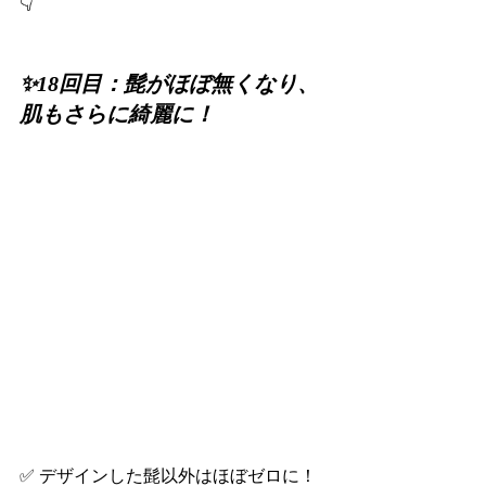
👇
✨18回目：髭がほぼ無くなり、
肌もさらに綺麗に！
✅ デザインした髭以外はほぼゼロに！