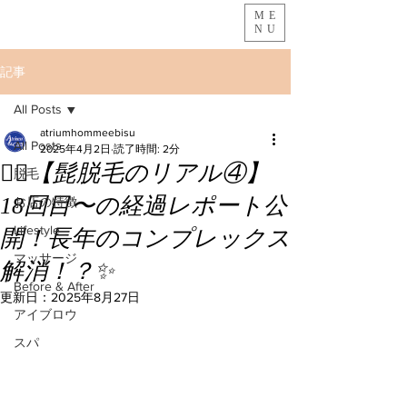
ME
NU
記事
All Posts
atriumhommeebisu
All Posts
2025年4月2日
読了時間: 2分
🧔‍♂️【髭脱毛のリアル④】
脱毛
18回目〜の経過レポート公
お店の特徴
Lifestyle
開！長年のコンプレックス
マッサージ
解消！？✨
Before & After
更新日：
2025年8月27日
アイブロウ
スパ