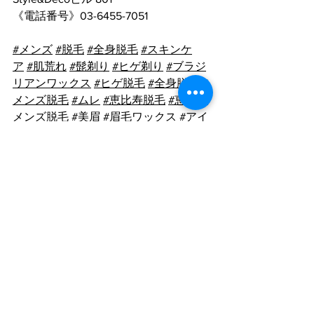
《電話番号》
03-6455-7051
#メンズ
#脱毛
#全身脱毛
#スキンケ
ア
#肌荒れ
#髭剃り
#ヒゲ剃り
#ブラジ
リアンワックス
#ヒゲ脱毛
#全身脱毛
#
メンズ脱毛
#ムレ
#恵比寿脱毛
#恵比寿
メンズ脱毛
#美眉
#眉毛ワックス
#アイ
ブロウ
#アイブロウリフト
#眉毛サロ
ン
#メンズ眉毛サロン
メンズ 脱毛
ヒゲ脱毛
髭剃り
脱毛
すべて表示
最新記事