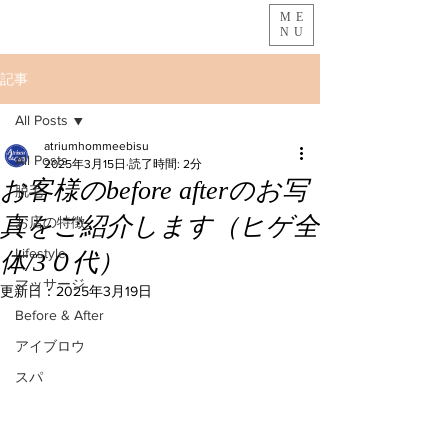
ME
NU
記事
All Posts
atriumhommeebisu
All Posts
2025年3月15日
読了時間: 2分
お客様のbefore afterのお写
脱毛
真をご紹介します（ヒゲ全
お店の特徴
Lifestyle
体/3０代）
マッサージ
更新日：
2025年3月19日
Before & After
アイブロウ
スパ