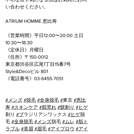
い合わせください。
ATRIUM HOMME 恵比寿
《営業時間》平日12:00〜20:00 土日
10:30〜18:30
《定休日》月曜日
《住所》〒150-0012
東京都渋谷区広尾1丁目15番7号 
Style&Decoビル 801
《電話番号》
03-6455-7051
#メンス
゙ 
#脱毛
#全身脱毛
#
東京 
#恵比
寿
#スキンケア
#肌荒れ
#髭剃り
#ヒケ
剃り 
#フ
゙ラジリアンワックス 
#ヒケ
゙脱
毛 
#全身脱毛
#メンス
゙脱毛 
#ムレ
#肌ト
ラブル
#美眉
#眉毛
#アイブロウ
#アイ