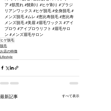
ア
#肌荒れ
#髭剃り
#ヒゲ剃り
#ブラジ
リアンワックス
#ヒゲ脱毛
#全身脱毛
#
メンズ脱毛
#ムレ
#恵比寿脱毛
#恵比寿
メンズ脱毛
#美眉
#眉毛ワックス
#アイ
ブロウ
#アイブロウリフト
#眉毛サロ
ン
#メンズ眉毛サロン
ヒゲ脱毛
脱毛
お店の特徴
Lifestyle
すべて表示
最新記事