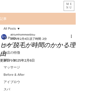
ME
NU
記事
All Posts
atriumhommeebisu
All Posts
2025年2月4日
読了時間: 2分
ヒゲ脱毛が時間のかかる理
脱毛
由
お店の特徴
Lifestyle
更新日：
2025年2月6日
マッサージ
Before & After
アイブロウ
スパ