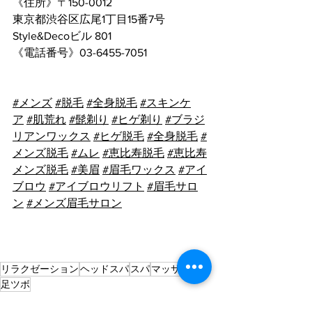
《住所》〒150-0012
東京都渋谷区広尾1丁目15番7号 
Style&Decoビル 801
《電話番号》
03-6455-7051
#メンズ
#脱毛
#全身脱毛
#スキンケ
ア
#肌荒れ
#髭剃り
#ヒゲ剃り
#ブラジ
リアンワックス
#ヒゲ脱毛
#全身脱毛
#
メンズ脱毛
#ムレ
#恵比寿脱毛
#恵比寿
メンズ脱毛
#美眉
#眉毛ワックス
#アイ
ブロウ
#アイブロウリフト
#眉毛サロ
ン
#メンズ眉毛サロン
リラクゼーション
ヘッドスパ
スパ
マッサージ
足ツボ
スパ