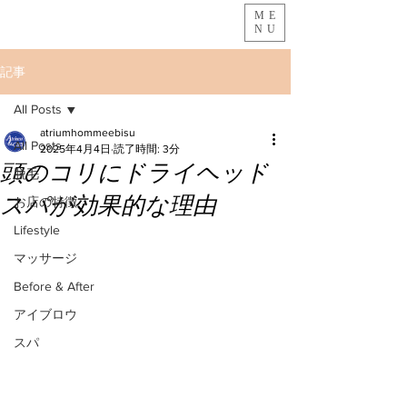
ME
NU
記事
All Posts
atriumhommeebisu
All Posts
2025年4月4日
読了時間: 3分
頭のコリにドライヘッド
脱毛
スパが効果的な理由
お店の特徴
Lifestyle
マッサージ
Before & After
アイブロウ
スパ