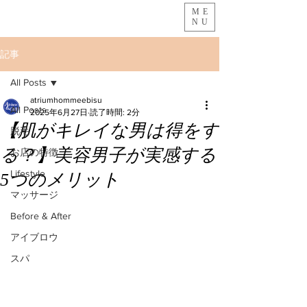
ME
NU
記事
All Posts
atriumhommeebisu
All Posts
2025年6月27日
読了時間: 2分
【肌がキレイな男は得をす
脱毛
る？】美容男子が実感する
お店の特徴
Lifestyle
5つのメリット
マッサージ
Before & After
アイブロウ
スパ