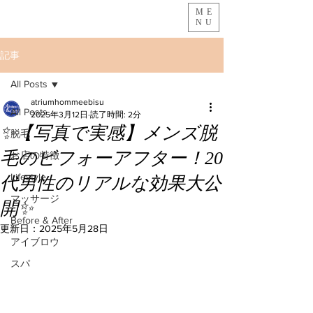
ME
NU
記事
All Posts
atriumhommeebisu
All Posts
2025年3月12日
読了時間: 2分
✨【写真で実感】メンズ脱
脱毛
毛のビフォーアフター！20
お店の特徴
Lifestyle
代男性のリアルな効果大公
マッサージ
開✨
Before & After
更新日：
2025年5月28日
アイブロウ
スパ