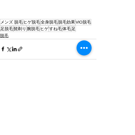
メンズ 脱毛
ヒゲ脱毛
全身脱毛
脱毛効果
VIO脱毛
足脱毛
髭剃り
腕脱毛
ヒゲ
すね毛
体毛
足
脱毛
すべて表示
最新記事